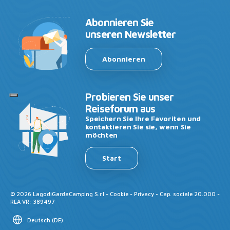
Abonnieren Sie
unseren Newsletter
Abonnieren
Probieren Sie unser
Reiseforum aus
Speichern Sie Ihre Favoriten und
kontaktieren Sie sie, wenn Sie
möchten
Start
©
2026
LagodiGardaCamping S.r.l -
Cookie
-
Privacy
- Cap. sociale 20.000 -
REA VR: 389497
Deutsch
(
DE
)