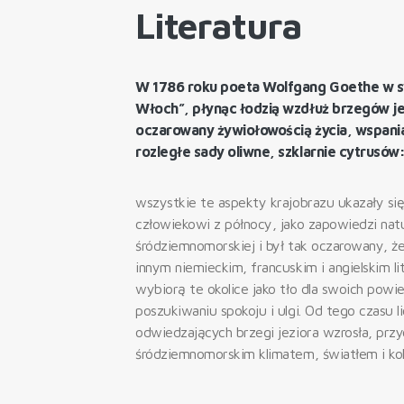
Literatura
W 1786 roku poeta Wolfgang Goethe w 
Włoch”, płynąc łodzią wzdłuż brzegów je
oczarowany żywiołowością życia, wspan
rozległe sady oliwne, szklarnie cytrusów
wszystkie te aspekty krajobrazu ukazały s
człowiekowi z północy, jako zapowiedzi nat
śródziemnomorskiej i był tak oczarowany, ż
innym niemieckim, francuskim i angielskim l
wybiorą te okolice jako tło dla swoich powi
poszukiwaniu spokoju i ulgi. Od tego czasu 
odwiedzających brzegi jeziora wzrosła, przy
śródziemnomorskim klimatem, światłem i kol