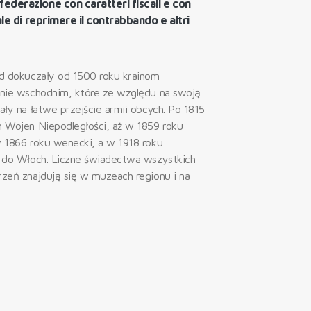
derazione con caratteri fiscali e con
ale di reprimere il contrabbando e altri
ód dokuczały od 1500 roku krainom
lnie wschodnim, które ze względu na swoją
ały na łatwe przejście armii obcych. Po 1815
m Wojen Niepodległości, aż w 1859 roku
w 1866 roku wenecki, a w 1918 roku
ł do Włoch. Liczne świadectwa wszystkich
zeń znajdują się w muzeach regionu i na