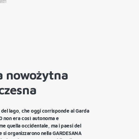
ia nowożytna
łczesna
 del lago, che oggi corrisponde al Garda
0 non era così autonoma e
ome quella occidentale, ma i paesi del
e si organizzarono nella GARDESANA