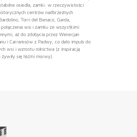
 stabilne osiedla, zamki: w rzeczywistości
historycznych centrów nadbrzeżnych
Bardolino, Torri del Benaco, Garda,
 połączenia wsi i zamku ze wszystkimi
onnymi, aż do zdobycia przez Wenecjan
anu i Carraresów z Padwy, co dało impuls do
ych wsi i wzrostu rolnictwa (z inspiracją
 żywiły się liśćmi morwy).