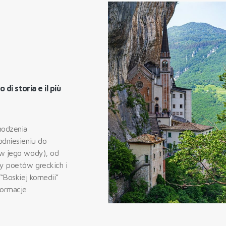
 di storia e il più
hodzenia
odniesieniu do
 w jego wody), od
ny poetów greckich i
 “Boskiej komedii”
formacje