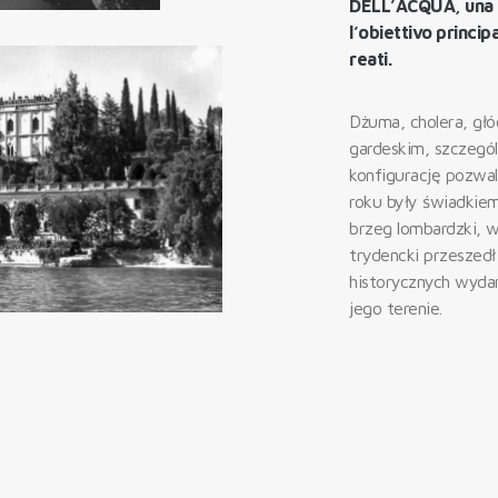
DELL’ACQUA, una fe
l’obiettivo princip
reati.
Dżuma, cholera, gł
gardeskim, szczegó
konfigurację pozwal
roku były świadkie
brzeg lombardzki, 
trydencki przeszed
historycznych wydar
jego terenie.