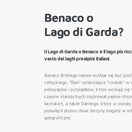
Benaco o
Lago di Garda?
Il Lago di Garda o Benaco è il lago più ricco
vasto dei laghi prealpini italiani.
Benaco (którego nazwa wydaje się być poc
celtyckiego, “Ben” oznaczająca “czubek” w 
półwyspów i przylądków, które wcinają się
czasów starożytnych inspirował piękne stro
łacińskich, a także Dantego, który w swojej
poświęcił jezioru dwie tercyny bogate w in
geograficzne.