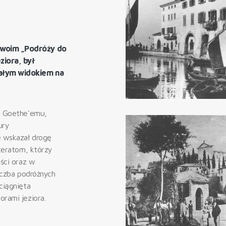
swoim „Podróży do
ziora, był
iałym widokiem na
:
ię Goethe'emu,
ury
e wskazał drogę
iteratom, którzy
eści oraz w
liczba podróżnych
ciągnięta
orami jeziora.