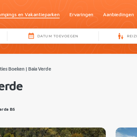
mpings en Vakantieparken
Ervaringen
Aanbiedingen
ies Boeken
|
Baia Verde
erde
arda BS