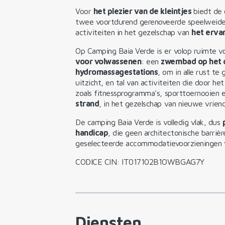
Voor
het plezier van de kleintjes
biedt de
twee voortdurend gerenoveerde speelweiden
activiteiten in het gezelschap van
het erva
Op Camping Baia Verde is er volop ruimte v
voor volwassenen
: een
zwembad op het 
hydromassagestations
, om in alle rust 
uitzicht, en tal van activiteiten die door 
zoals fitnessprogramma's, sporttoernooien e
strand
, in het gezelschap van nieuwe vrien
De camping Baia Verde is volledig vlak, dus
handicap
, die geen architectonische barriè
geselecteerde accommodatievoorzieningen v
CODICE CIN: IT017102B1OWBGAG7Y
Diensten