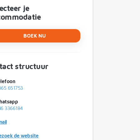
ecteer je
commodatie
BOEK NU
tact structuur
lefoon
365 651753
hatsapp
46 3366184
ail
ezoek de website