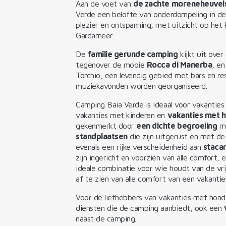
Aan de voet van
de zachte moreneheuvels
Verde een belofte van onderdompeling in de
plezier en ontspanning, met uitzicht op het 
Gardameer.
De
familie gerunde camping
kijkt uit over
tegenover de mooie
Rocca di Manerba
, en
Torchio, een levendig gebied met bars en r
muziekavonden worden georganiseerd.
Camping Baia Verde is ideaal voor vakanties
vakanties met kinderen en
vakanties met h
gekenmerkt door
een dichte begroeiing
m
standplaatsen
die zijn uitgerust en met de 
evenals een rijke verscheidenheid aan
staca
zijn ingericht en voorzien van alle comfort, 
ideale combinatie voor wie houdt van de vri
af te zien van alle comfort van een vakantie
Voor de liefhebbers van vakanties met honden
diensten die de camping aanbiedt, ook een
naast de camping.