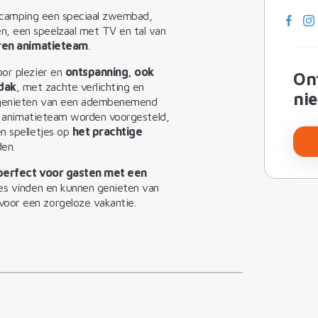
 camping een speciaal zwembad,
, een speelzaal met TV en tal van
ren animatieteam
.
oor plezier en
ontspanning, ook
Ont
dak
, met zachte verlichting en
ni
te genieten van een adembenemend
het animatieteam worden voorgesteld,
n spelletjes op
het prachtige
den.
perfect voor gasten met een
res vinden en kunnen genieten van
oor een zorgeloze vakantie.