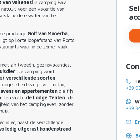
 van Valtenesi
is camping Baia
Sel
 natuur, voor een vakantie van
kristalheldere water van het
ac
 de prachtige
Golf van Manerba
,
 ligt op korte loopafstand van Porto
estaurants waar in de zomer vaak
 met z'n tweeën, gezinsvakanties,
Con
uisdier
. De camping wordt
et
verschillende soorten
Te
mogelijkheid van privé-sanitair,
+39 0
ravans en appartementen
die fijn
en ten slotte
de Lodge Tenten
: de
W
jheid van het campingleven, zonder
+39 3
huis.
Em
 is er, naast de verschillende
volledig uitgerust hondenstrand
B