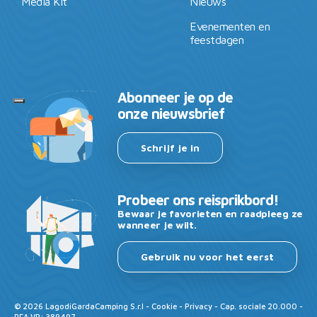
Media Kit
Nieuws
Evenementen en
feestdagen
Abonneer je op de
onze nieuwsbrief
Schrijf je in
Probeer ons reisprikbord!
Bewaar je favorieten en raadpleeg ze
wanneer je wilt.
Gebruik nu voor het eerst
©
2026
LagodiGardaCamping S.r.l -
Cookie
-
Privacy
- Cap. sociale 20.000 -
REA VR: 389497