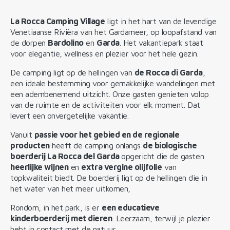
La Rocca Camping Village
ligt in het hart van de levendige
Venetiaanse Rivièra van het Gardameer, op loopafstand van
de dorpen
Bardolino
en
Garda
. Het vakantiepark staat
voor elegantie, wellness en plezier voor het hele gezin.
De camping ligt op de hellingen van
de Rocca di Garda
,
een ideale bestemming voor gemakkelijke wandelingen met
een adembenemend uitzicht. Onze gasten genieten volop
van de ruimte en de activiteiten voor elk moment. Dat
levert een onvergetelijke vakantie.
Vanuit
passie voor het gebied en de regionale
producten
heeft de camping onlangs
de biologische
boerderij La Rocca del Garda
opgericht die de gasten
heerlijke wijnen
en
extra vergine olijfolie
van
topkwaliteit biedt. De boerderij ligt op de hellingen die in
het water van het meer uitkomen,
Rondom, in het park, is er
een educatieve
kinderboerderij met dieren
. Leerzaam, terwijl je plezier
hebt in contact met de natuur.