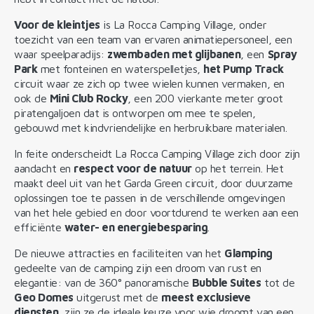
Voor de kleintjes
is La Rocca Camping Village, onder
toezicht van een team van ervaren animatiepersoneel, een
waar speelparadijs:
zwembaden met glijbanen
, een
Spray
Park
met fonteinen en waterspelletjes,
het Pump Track
circuit waar ze zich op twee wielen kunnen vermaken, en
ook de
Mini Club Rocky
, een 200 vierkante meter groot
piratengaljoen dat is ontworpen om mee te spelen,
gebouwd met kindvriendelijke en herbruikbare materialen.
In feite onderscheidt La Rocca Camping Village zich door zijn
aandacht en
respect voor de natuur
op het terrein. Het
maakt deel uit van het Garda Green circuit, door duurzame
oplossingen toe te passen in de verschillende omgevingen
van het hele gebied en door voortdurend te werken aan een
efficiënte
water- en energiebesparing
.
De nieuwe attracties en faciliteiten van het
Glamping
gedeelte van de camping zijn een droom van rust en
elegantie: van de 360° panoramische
Bubble Suites
tot de
Geo Domes
uitgerust met de
meest exclusieve
diensten
, zijn ze de ideale keuze voor wie droomt van een