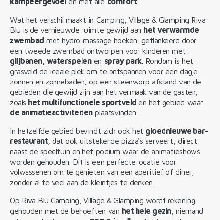
kampeergevoel
en met alle
comfort
.
Wat het verschil maakt in Camping, Village & Glamping Riva
Blu is de vernieuwde ruimte gewijd aan
het verwarmde
zwembad
met hydro-massage hoeken, geflankeerd door
een tweede zwembad ontworpen voor kinderen met
glijbanen, waterspelen
en
spray park
. Rondom is het
grasveld de ideale plek om te ontspannen voor een dagje
zonnen en zonnebaden, op een steenworp afstand van de
gebieden die gewijd zijn aan het vermaak van de gasten,
zoals
het multifunctionele sportveld
en het gebied waar
de animatieactiviteiten
plaatsvinden.
In hetzelfde gebied bevindt zich ook het
gloednieuwe bar-
restaurant
, dat ook uitstekende pizza's serveert, direct
naast de speeltuin en het podium waar de animatieshows
worden gehouden. Dit is een perfecte locatie voor
volwassenen om te genieten van een aperitief of diner,
zonder al te veel aan de kleintjes te denken.
Op Riva Blu Camping, Village & Glamping wordt rekening
gehouden met de behoeften van
het hele gezin
, niemand