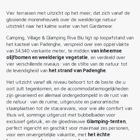
Vier terrassen met uitzicht op het meer, dat zich vanaf de
glooiende moreneheuvels over de weelderige natuur
uitstrekt naar het kalme water van het Gardameer.
Camping, Village & Glamping Riva Blu ligt op loopafstand van
het kasteel van Padenghe, verspreid over een oppervlakte
van 34.340 vierkante meter, te midden
van inheemse
olijfbomen en weelderige vegetatie
, en verdeeld over
vier verschillende niveaus: van de stilte van de natuur tot
de levendigheid van
het strand van Padenghe
.
Het uitzicht vanaf elk niveau behoort tot de beste die u
ooit zult tegenkomen, en de accommodatiemogelijkheden
zijn gevarieerd en allemaal ondergedompeld in de rust van
de natuur: van de ruime, uitgeruste en panoramische
staanplaatsen tot de stacaravans, voor wie alle comfort van
thuis wil, sommige uitgerust met bubbelbaden voor
exclusief gebruik, en de gloednieuwe
Glamping-tenten
,
perfect ingericht en geschikt voor maximaal zes personen,
voor een onvergetelijke vakantie, met
het èchte