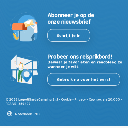
Abonneer je op de
onze nieuwsbrief
Schrijf je in
Probeer ons reisprikbord!
Bewaar je favorieten en raadpleeg ze
wanneer je wilt.
Gebruik nu voor het eerst
©
2026
LagodiGardaCamping S.r.l -
Cookie
-
Privacy
- Cap. sociale 20.000 -
REA VR: 389497
Nederlands
(
NL
)