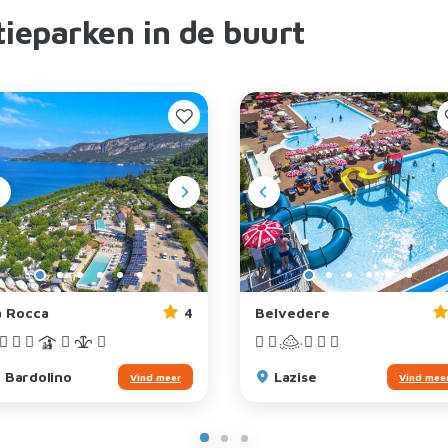
ieparken in de buurt
a Rocca
4
Belvedere
Bardolino
Lazise
Vind meer
Vind mee