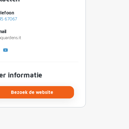
lefoon
45 67067
ail
quardens.it
er informatie
Bezoek de website