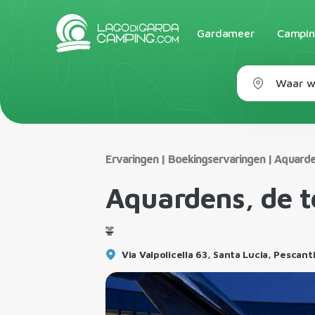
Gardameer
Campin
Waar wi
Ervaringen
|
Boekingservaringen
|
Aquarde
Aquardens, de 
Via Valpolicella 63, Santa Lucia, Pescant