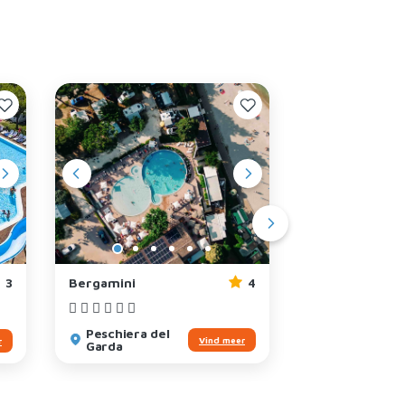
3
Bergamini
4
Spiaggia D'oro
Peschiera del
Lazise
Vind meer
r
Garda