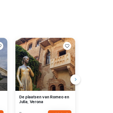
De plaatsen van Romeo en
Giardino Giust
Julia, Verona