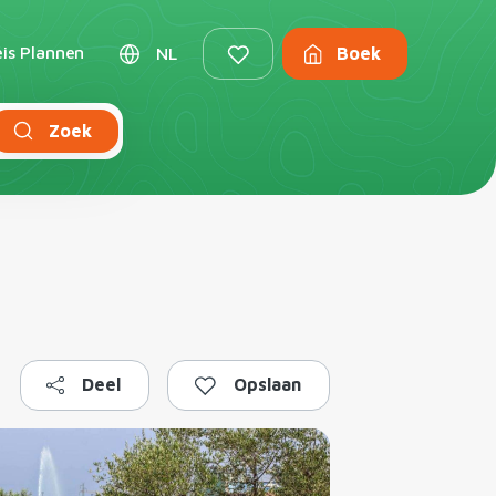
is Plannen
NL
Boek
Zoek
Deel
Opslaan