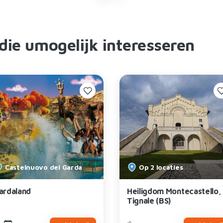
 die umogelijk interesseren
Castelnuovo del Garda
Op 2 locaties
ardaland
Heiligdom Montecastello,
Tignale (BS)