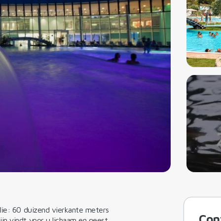
lie: 60 duizend vierkante meters
Con
jn vindt voor u lichaam en geest