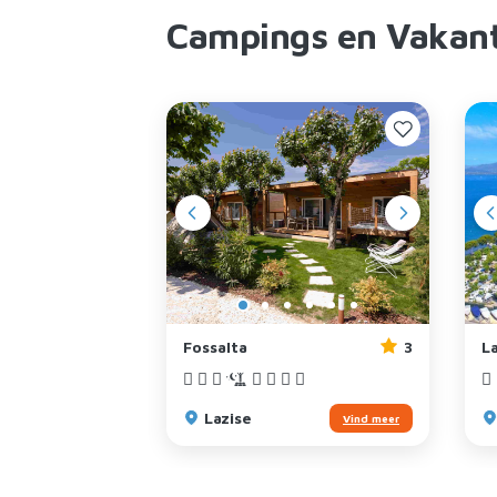
Campings en Vakant
3
Fossalta
3
L
Lazise
Vind meer
Vind meer