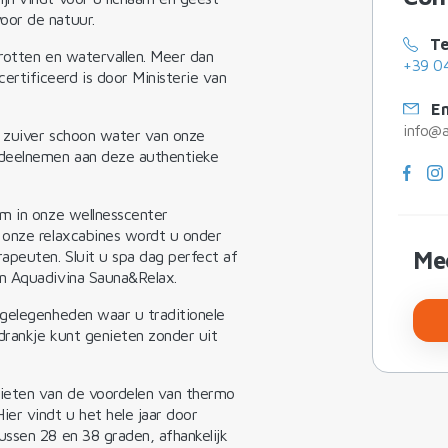
oor de natuur.
Te
rotten en watervallen. Meer dan
+39 0
tificeerd is door Ministerie van
Em
info@a
 zuiver schoon water van onze
 deelnemen aan deze authentieke
om in onze wellnesscenter
 onze relaxcabines wordt u onder
Me
peuten. Sluit u spa dag perfect af
n Aquadivina Sauna&Relax.
tgelegenheden waar u traditionele
 drankje kunt genieten zonder uit
nieten van de voordelen van thermo
er vindt u het hele jaar door
ssen 28 en 38 graden, afhankelijk