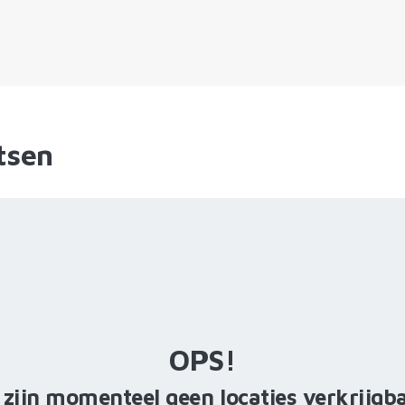
tsen
OPS!
 zijn momenteel geen locaties verkrijgb