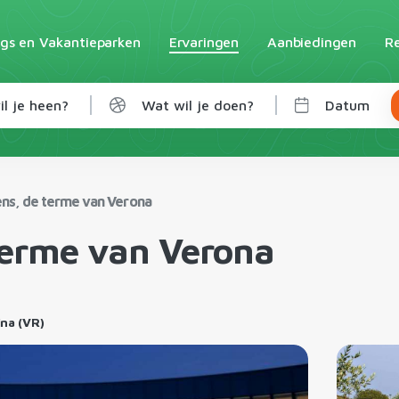
gs en Vakantieparken
Ervaringen
Aanbiedingen
Re
l je heen?
Wat wil je doen?
Datum
ns, de terme van Verona
terme van Verona
ina (VR)