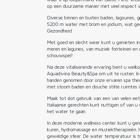
op een duurzame manier met veel respect v
Diverse binnen en buiten baden, lagounes, g
5200 m water met brom en jodium, wat gecer
Gezondheid.
Met goed en slecht weer kunt u genieten in
meren en lagunes, van muziek fonteinen en
schouwspel!
Na deze vitaliserende ervaring bent u welk
Aquadivina Beauty&Spa om uit te rusten. In
handen genomen door onze ervaren spa thera
met stoom baden en douche stilte ruimtes i
Maak tot slot gebruik van een van velen ee
Italiaanse gerechten kunt nuttigen of van u
het water te gaan.
In deze moderne wellness center kunt u ge
kuren, hydromassage en muziektherapieën. Hi
geweldige sfeer. De water temperatuur is tu