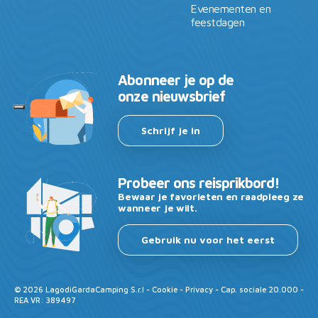
Evenementen en
feestdagen
Abonneer je op de
onze nieuwsbrief
Schrijf je in
Probeer ons reisprikbord!
Bewaar je favorieten en raadpleeg ze
wanneer je wilt.
Gebruik nu voor het eerst
©
2026
LagodiGardaCamping S.r.l -
Cookie
-
Privacy
- Cap. sociale 20.000 -
REA VR: 389497