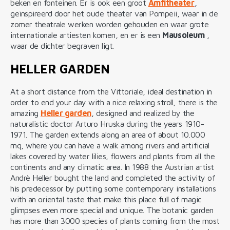
beken en fonteinen. Er is ook een groot
Amfitheater
,
geïnspireerd door het oude theater van Pompeii, waar in de
zomer theatrale werken worden gehouden en waar grote
internationale artiesten komen, en er is een
Mausoleum
,
waar de dichter begraven ligt.
HELLER GARDEN
At a short distance from the Vittoriale, ideal destination in
order to end your day with a nice relaxing stroll, there is the
amazing
Heller garden
, designed and realized by the
naturalistic doctor Arturo Hruska during the years 1910-
1971. The garden extends along an area of about 10.000
mq, where you can have a walk among rivers and artificial
lakes covered by water lilies, flowers and plants from all the
continents and any climatic area. In 1988 the Austrian artist
Andrè Heller bought the land and completed the activity of
his predecessor by putting some contemporary installations
with an oriental taste that make this place full of magic
glimpses even more special and unique. The botanic garden
has more than 3000 species of plants coming from the most