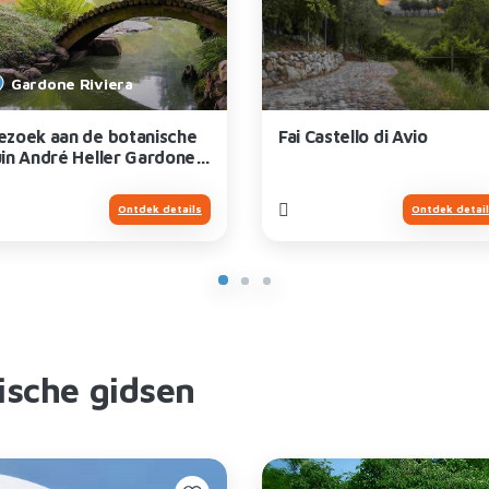
Gardone Riviera
ezoek aan de botanische
Fai Castello di Avio
uin André Heller Gardone
iviera
Ontdek details
Ontdek detai
ische gidsen