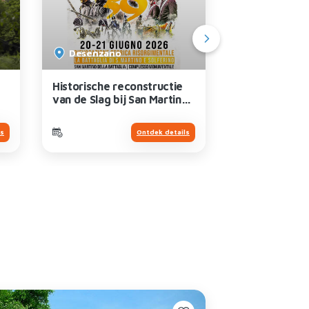
Desenzano
Riva del Ga
Historische reconstructie
Varone Grott
van de Slag bij San Martino
Waterval
en Solferino “1859”
ls
Ontdek details