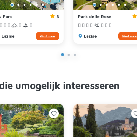
u Parc
3
Park delle Rose
Lazise
Lazise
Vind meer
Vind mee
 die umogelijk interesseren