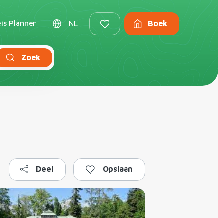
is Plannen
NL
Boek
Zoek
Deel
Opslaan