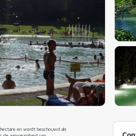
 hectare en wordt beschouwd als
Con
or de aanwezigheid van