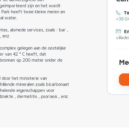
geïmporteerd zijn en het wordt
t Park heeft twee kleine meren en
Te
al water.
+39 0
es, alsmede services, zoals : bar ,
Em
, enz
villad
omplex gelegen aan de oostelijke
r van 42 ° C heeft, dat
e bronnen op 200 meter onder de
Me
door het ministerie van
chillende mineralen zoals bicarbonaat
ft helende eigenschappen voor
dziekte , dermatitis , psoriasis , enz