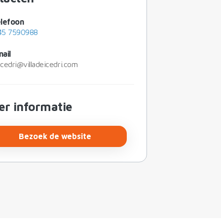
lefoon
45 7590988
ail
eicedri@villadeicedri.com
er informatie
Bezoek de website