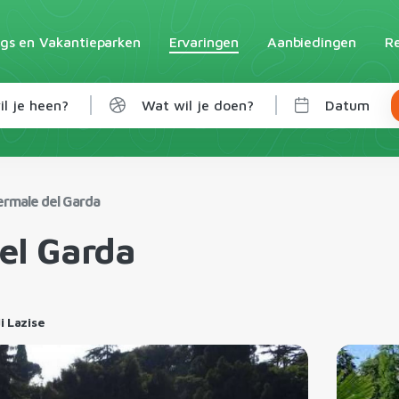
gs en Vakantieparken
Ervaringen
Aanbiedingen
Re
l je heen?
Wat wil je doen?
Datum
ermale del Garda
el Garda
i Lazise