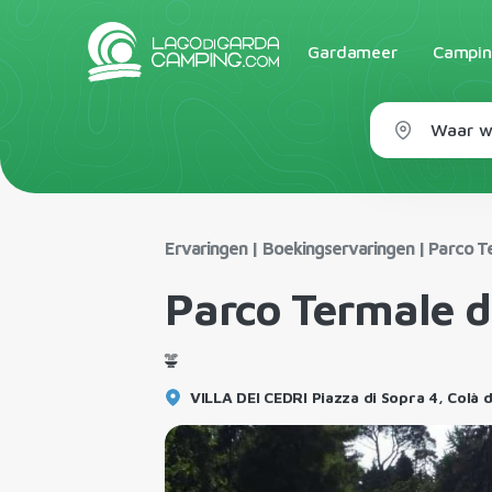
Gardameer
Campin
Waar wi
Ervaringen
|
Boekingservaringen
|
Parco T
Parco Termale d
VILLA DEI CEDRI Piazza di Sopra 4, Colà d