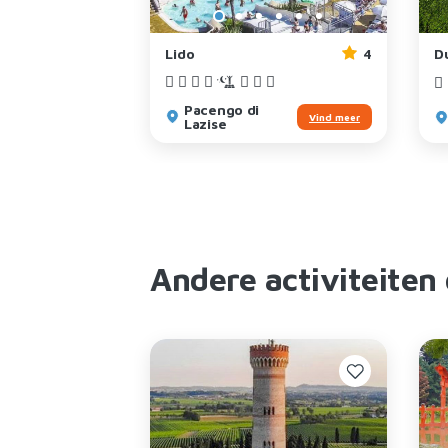
4
Lido
4
D
Pacengo di
Vind meer
Vind meer
Lazise
Andere activiteiten