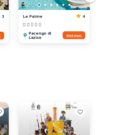
3
Le Palme
4
Belvedere
Pacengo di
Lazise
Vind meer
r
Lazise