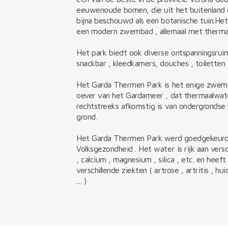
eeuwenoude bomen, die uit het buitenland 
bijna beschouwd als een botanische tuin.He
een modern zwembad , allemaal met therma
Het park biedt ook diverse ontspanningsruimt
snackbar , kleedkamers, douches , toiletten 
Het Garda Thermen Park is het enige zwemc
oever van het Gardameer , dat thermaalwate
rechtstreeks afkomstig is van ondergronds
grond.
Het Garda Thermen Park werd goedgekeurd 
Volksgezondheid . Het water is rijk aan vers
, calcium , magnesium , silica , etc. en hee
verschillende ziekten ( artrose , artritis , hui
.... )