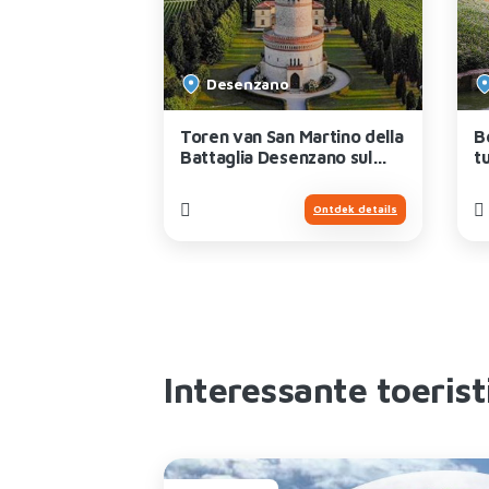
es
Desenzano
tecastello,
Toren van San Martino della
B
Battaglia Desenzano sul
t
Garda
R
Ontdek details
Ontdek details
Interessante toerist