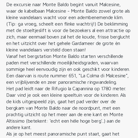
De excursie naar Monte Baldo begint vanuit Malcesine,
waar de kabelbaan Malcesine - Monte Baldo zowel grote als
kleine wandelaars wacht voor een adembenemende klim.
(Tip: ga vroeg, scheelt een flinke wachtrij!) De beklimming
met de stoeltjeslift is voor de bezoekers al een attractie op
zich, maar eenmaal boven zal het de koude, frisse berglucht
en het uitzicht over het gehele Gardameer de grote èn
kleine wandelaars versteld doen staan!
Vanaf het bergstation Monte Baldo starten verschillende
paden met verschillende moeilijkheidsgraden, waarvan
sommige heel eenvoudig zijn en ook geschikt voor kinderen.
Een daarvan is route nummer 651, “La Colma di Malcesine”,
een vrijblijvende en zeer panoramische ringwandeling.
Het pad leidt naar de Rifugio la Capannina op 1780 meter.
Daar vind je ook een kleine speeltuin voor de kinderen. Als
de kids uitgespeeld zijn, gaat het pad verder over de
bergkam van Monte Baldo naar de noordpunt, met een
prachtig uitzicht op het meer aan de ene kant en Monte
Altissimo (betekent: ‘echt een héle hoge berg’..) aan de
andere kant.
Als je op het meest panoramische punt staat, gaat het