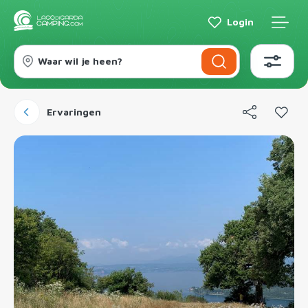
Login
Waar wil je heen?
Ervaringen