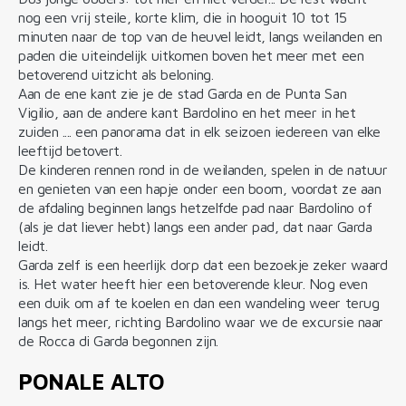
nog een vrij steile, korte klim, die in hooguit 10 tot 15
minuten naar de top van de heuvel leidt, langs weilanden en
paden die uiteindelijk uitkomen boven het meer met een
betoverend uitzicht als beloning.
Aan de ene kant zie je de stad Garda en de Punta San
Vigilio, aan de andere kant Bardolino en het meer in het
zuiden .... een panorama dat in elk seizoen iedereen van elke
leeftijd betovert.
De kinderen rennen rond in de weilanden, spelen in de natuur
en genieten van een hapje onder een boom, voordat ze aan
de afdaling beginnen langs hetzelfde pad naar Bardolino of
(als je dat liever hebt) langs een ander pad, dat naar Garda
leidt.
Garda zelf is een heerlijk dorp dat een bezoekje zeker waard
is. Het water heeft hier een betoverende kleur. Nog even
een duik om af te koelen en dan een wandeling weer terug
langs het meer, richting Bardolino waar we de excursie naar
de Rocca di Garda begonnen zijn.
PONALE ALTO