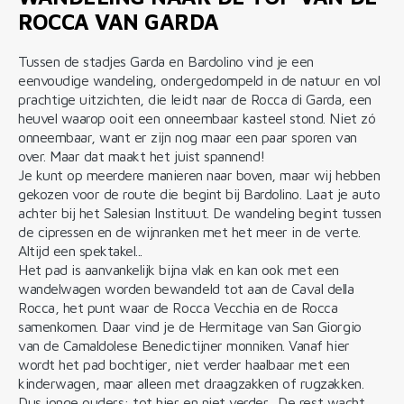
ROCCA VAN GARDA
Tussen de stadjes Garda en Bardolino vind je een
eenvoudige wandeling, ondergedompeld in de natuur en vol
prachtige uitzichten, die leidt naar de Rocca di Garda, een
heuvel waarop ooit een onneembaar kasteel stond. Niet zó
onneembaar, want er zijn nog maar een paar sporen van
over. Maar dat maakt het juist spannend!
Je kunt op meerdere manieren naar boven, maar wij hebben
gekozen voor de route die begint bij Bardolino. Laat je auto
achter bij het Salesian Instituut. De wandeling begint tussen
de cipressen en de wijnranken met het meer in de verte.
Altijd een spektakel...
Het pad is aanvankelijk bijna vlak en kan ook met een
wandelwagen worden bewandeld tot aan de Caval della
Rocca, het punt waar de Rocca Vecchia en de Rocca
samenkomen. Daar vind je de Hermitage van San Giorgio
van de Camaldolese Benedictijner monniken. Vanaf hier
wordt het pad bochtiger, niet verder haalbaar met een
kinderwagen, maar alleen met draagzakken of rugzakken.
Dus jonge ouders: tot hier en niet verder... De rest wacht