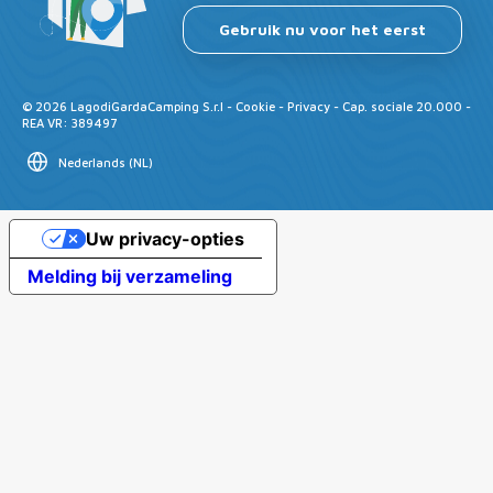
Gebruik nu voor het eerst
©
2026
LagodiGardaCamping S.r.l -
Cookie
-
Privacy
- Cap. sociale 20.000 -
REA VR: 389497
Nederlands
(
NL
)
Uw privacy-opties
Melding bij verzameling