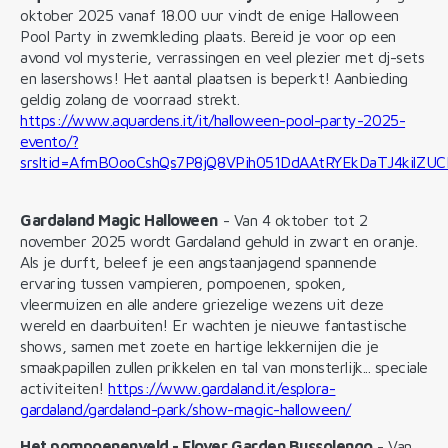
oktober 2025 vanaf 18.00 uur vindt de enige Halloween
Pool Party in zwemkleding plaats. Bereid je voor op een
avond vol mysterie, verrassingen en veel plezier met dj-sets
en lasershows! Het aantal plaatsen is beperkt! Aanbieding
geldig zolang de voorraad strekt.
https://www.aquardens.it/it/halloween-pool-party-2025-
evento/?
srsltid=AfmBOooCshQs7P8jQ8VPih051DdAAtRYEkDaTJ4kilZU
Gardaland Magic Halloween
- Van 4 oktober tot 2
november 2025 wordt Gardaland gehuld in zwart en oranje.
Als je durft, beleef je een angstaanjagend spannende
ervaring tussen vampieren, pompoenen, spoken,
vleermuizen en alle andere griezelige wezens uit deze
wereld en daarbuiten! Er wachten je nieuwe fantastische
shows, samen met zoete en hartige lekkernijen die je
smaakpapillen zullen prikkelen en tal van monsterlijk... speciale
activiteiten!
https://www.gardaland.it/esplora-
gardaland/gardaland-park/show-magic-halloween/
Het pompoenenveld - Flover Garden Bussolengo
- Van