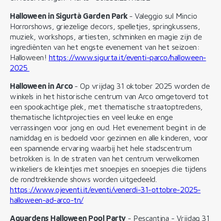
Halloween in Sigurtà Garden Park
- Valeggio sul Mincio
Horrorshows, griezelige decors, spelletjes, springkussens,
muziek, workshops, artiesten, schminken en magie zijn de
ingrediënten van het engste evenement van het seizoen:
Halloween!
https://www.sigurta.it/eventi-parco/halloween-
2025
Halloween in Arco
- Op vrijdag 31 oktober 2025 worden de
winkels in het historische centrum van Arco omgetoverd tot
een spookachtige plek, met thematische straatoptredens,
thematische lichtprojecties en veel leuke en enge
verrassingen voor jong en oud. Het evenement begint in de
namiddag en is bedoeld voor gezinnen en alle kinderen, voor
een spannende ervaring waarbij het hele stadscentrum
betrokken is. In de straten van het centrum verwelkomen
winkeliers de kleintjes met snoepjes en snoepjes die tijdens
de rondtrekkende shows worden uitgedeeld.
https://www.ojeventi.it/eventi/venerdi-31-ottobre-2025-
halloween-ad-arco-tn/
Aquardens Halloween Pool Party
- Pescantina - Vrijdag 31