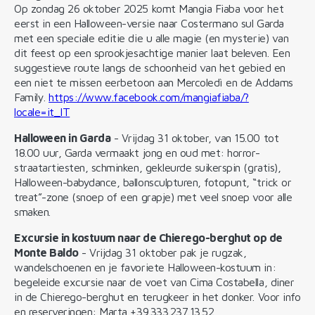
Op zondag 26 oktober 2025 komt Mangia Fiaba voor het
eerst in een Halloween-versie naar Costermano sul Garda
met een speciale editie die u alle magie (en mysterie) van
dit feest op een sprookjesachtige manier laat beleven. Een
suggestieve route langs de schoonheid van het gebied en
een niet te missen eerbetoon aan Mercoledì en de Addams
Family.
https://www.facebook.com/mangiafiaba/?
locale=it_IT
Halloween in Garda
- Vrijdag 31 oktober, van 15.00 tot
18.00 uur, Garda vermaakt jong en oud met: horror-
straatartiesten, schminken, gekleurde suikerspin (gratis),
Halloween-babydance, ballonsculpturen, fotopunt, “trick or
treat”-zone (snoep of een grapje) met veel snoep voor alle
smaken.
Excursie in kostuum naar de Chierego-berghut op de
Monte Baldo
- Vrijdag 31 oktober pak je rugzak,
wandelschoenen en je favoriete Halloween-kostuum in:
begeleide excursie naar de voet van Cima Costabella, diner
in de Chierego-berghut en terugkeer in het donker. Voor info
en reserveringen: Marta +39.333.237.13.52