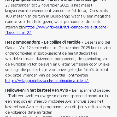
27 september tot 2 november 2025 is het meest
langverwachte evenement van de herfst terug! Op slechts
100 meter van de tuin in Bussolengo wacht u een magische
ruimte voor het hele gezin, waar pompoenen de echte
sterren zijn.
https://www.flover.it/it/il-campo-delle-zucche-
flover-farm-2/
Het pompoendorp - La collina di Matilde
- Desenzano del
Garda - Van 12 september tot 2 november 2025 kunt u zich
onderdompelen in sprookjesachtige herfstdecoraties,
wandelen tussen duizenden pompoenen, de opwinding van
de Pumpkin Patch beleven en u laten verrassen door unieke
settings die perfect zijn voor onvergetelijke foto's. Je kunt
ook onze vrienden van de boerderij ontmoeten
https://villaggiodellezucche.lacollinadimatilde.it/
Halloween in het kasteel van Avio
- Een spannend bezoek
- Trakteer uzelf en uw gezin op een spannend avontuur in
een magisch en sfeervol middeleeuws landhuis zoals het
kasteel van Avio. Het programma van dit jaar vindt plaats op
de volgende data en tijden: