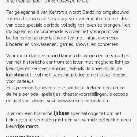
And may all your Christmases be white ""
Ter gelegenheid van Kerstmis wordt Bardolino omgebouwd
tot een betoverend kerstdorp vol evenementen om de sfeer
van deze speciale periode volledig tot leven te brengen. Het
stadsplein en de promenade worden het steunpunt van
buiten entertainmentactiviteiten met initiatieven voor
kinderen en volwassenen: games, shows, en concerten.
Voor meer dan een maand komen de pleinen en de straatjes
van het historische centrum tot leven met magische lichtjes,
kleurtjes en kerstversieringen, evenals de onvermijdelijke
kerstmarkt
, vol met typische producten en leuke ideeën
voor cadeaus.
Er zijn veel initiatieven die je aandacht trekken gedurende
de hele periode: spelletjes, theatervoorstellingen, bioscoop
en heel veel plezier voor volwassenen en kinderen.
Is er ook een hilarische
ijsbaan
speciaal opgezet om het
hele gezin te vermaken met een verwarmde eethoek en een
kleurrijke markt.