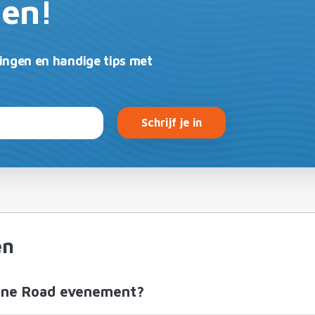
gen!
ingen en handige tips met
Schrijf je in
en
 Wine Road evenement?