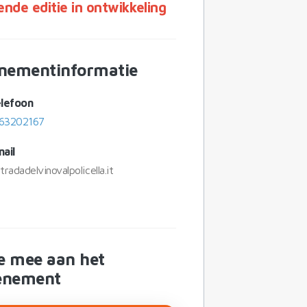
ende editie in ontwikkeling
nementinformatie
lefoon
63202167
ail
radadelvinovalpolicella.it
e mee aan het
enement