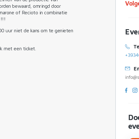
Volg
worden bewaard, omringd door
Amarone of Recioto in combinatie
!!!
Eve
00 uur niet de kans om te genieten
Te
k met een ticket.
+3934
Em
info@st
Do
ev