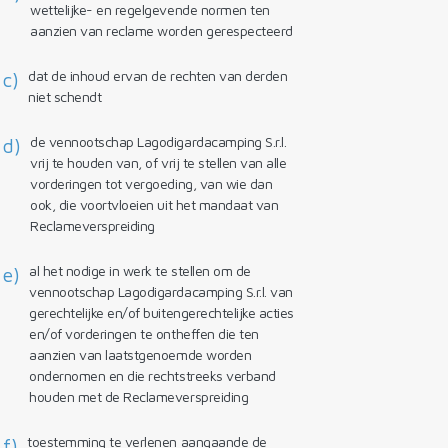
wettelijke- en regelgevende normen ten
aanzien van reclame worden gerespecteerd
dat de inhoud ervan de rechten van derden
c)
niet schendt
de vennootschap Lagodigardacamping S.r.l.
d)
vrij te houden van, of vrij te stellen van alle
vorderingen tot vergoeding, van wie dan
ook, die voortvloeien uit het mandaat van
Reclameverspreiding
al het nodige in werk te stellen om de
e)
vennootschap Lagodigardacamping S.r.l. van
gerechtelijke en/of buitengerechtelijke acties
en/of vorderingen te ontheffen die ten
aanzien van laatstgenoemde worden
ondernomen en die rechtstreeks verband
houden met de Reclameverspreiding
toestemming te verlenen aangaande de
f)