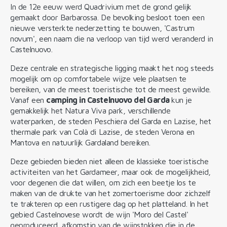
In de 12e eeuw werd Quadrivium met de grond gelijk
gemaakt door Barbarossa. De bevolking besloot toen een
nieuwe versterkte nederzetting te bouwen, 'Castrum
novum', een naam die na verloop van tijd werd veranderd in
Castelnuovo.
Deze centrale en strategische ligging maakt het nog steeds
mogelijk om op comfortabele wijze vele plaatsen te
bereiken, van de meest toeristische tot de meest gewilde.
Vanaf een
camping in Castelnuovo del Garda
kun je
gemakkelijk het Natura Viva park, verschillende
waterparken, de steden Peschiera del Garda en Lazise, het
thermale park van Colà di Lazise, de steden Verona en
Mantova en natuurlijk Gardaland bereiken.
Deze gebieden bieden niet alleen de klassieke toeristische
activiteiten van het Gardameer, maar ook de mogelijkheid,
voor degenen die dat willen, om zich een beetje los te
maken van de drukte van het zomertoerisme door zichzelf
te trakteren op een rustigere dag op het platteland. In het
gebied Castelnovese wordt de wijn 'Moro del Castel'
geproduceerd, afkomstig van de wijnstokken die in de