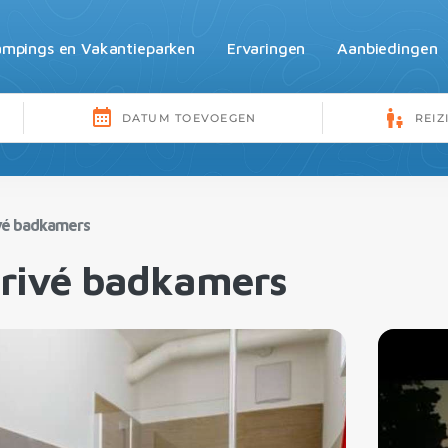
mpings en Vakantieparken
Ervaringen
Aanbiedingen
vé badkamers
rivé badkamers