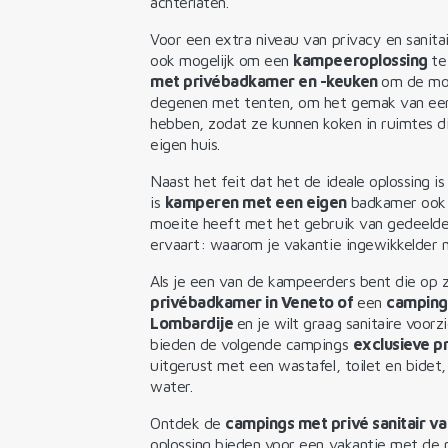
achterlaten.
Voor een extra niveau van privacy en sanitai
ook mogelijk om een
kampeeroplossing
te
met privébadkamer en -keuken
om de mog
degenen met tenten, om het gemak van een 
hebben, zodat ze kunnen koken in ruimtes die
eigen huis.
Naast het feit dat het de ideale oplossing i
is
kamperen met een eigen
badkamer ook 
moeite heeft met het gebruik van gedeeld
ervaart: waarom je vakantie ingewikkelder m
Als je een van de kampeerders bent die op 
privébadkamer in Veneto of
een
camping
Lombardije
en je wilt graag sanitaire voor
bieden de volgende campings
exclusieve 
uitgerust met een wastafel, toilet en bide
water.
Ontdek de
campings met privé sanitair v
oplossing bieden voor een vakantie met de p