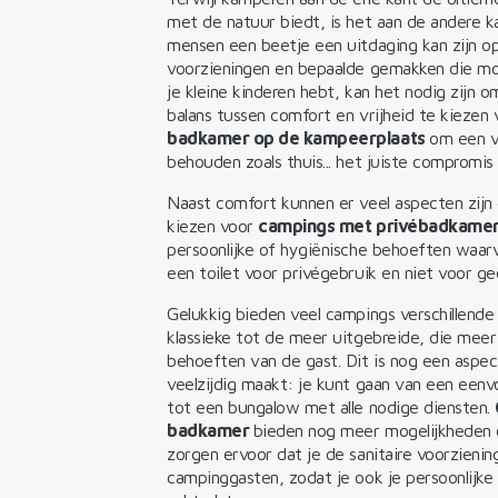
met de natuur biedt, is het aan de andere 
mensen een beetje een uitdaging kan zijn op
voorzieningen en bepaalde gemakken die moeil
je kleine kinderen hebt, kan het nodig zijn 
balans tussen comfort en vrijheid te kiezen
badkamer op de kampeerplaats
om een v
behouden zoals thuis... het juiste compromis
Naast comfort kunnen er veel aspecten zijn
kiezen voor
campings met privébadkame
persoonlijke of hygiënische behoeften waarv
een toilet voor privégebruik en niet voor ge
Gelukkig bieden veel campings verschillende
klassieke tot de meer uitgebreide, die meer
behoeften van de gast. Dit is nog een aspe
veelzijdig maakt: je kunt gaan van een een
tot een bungalow met alle nodige diensten.
badkamer
bieden nog meer mogelijkheden 
zorgen ervoor dat je de sanitaire voorzieni
campinggasten, zodat je ook je persoonlijke 