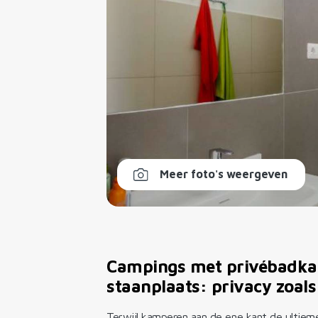
Meer foto's weergeven
Campings met privébadka
staanplaats: privacy zoals
Terwijl kamperen aan de ene kant de ultieme