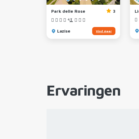
4
Park delle Rose
3
L
el
Lazise
Vind meer
Vind meer
Ervaringen