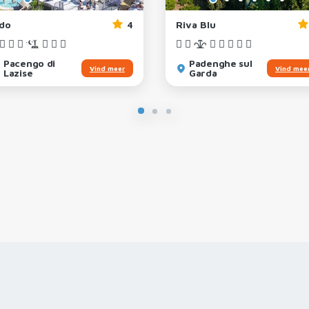
ido
4
Riva Blu
Pacengo di
Padenghe sul
Vind meer
Vind mee
Lazise
Garda