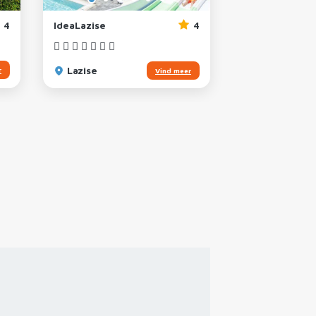
4
IdeaLazise
4
San Francesco
Lazise
Desenzano
r
Vind meer