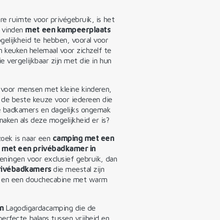
re ruimte voor privégebruik, is het
 vinden
met een kampeerplaats
elijkheid te hebben, vooral voor
keuken helemaal voor zichzelf te
 vergelijkbaar zijn met die in hun
s voor mensen met kleine kinderen,
de beste keuze voor iedereen die
e badkamers en dagelijks ongemak
aken als deze mogelijkheid er is?
zoek is naar een
camping met een
 met een privébadkamer in
zieningen voor exclusief gebruik, dan
privébadkamers
die meestal zijn
t, en een douchecabine met warm
an
Lagodigardacamping die de
erfecte balans tussen vrijheid en