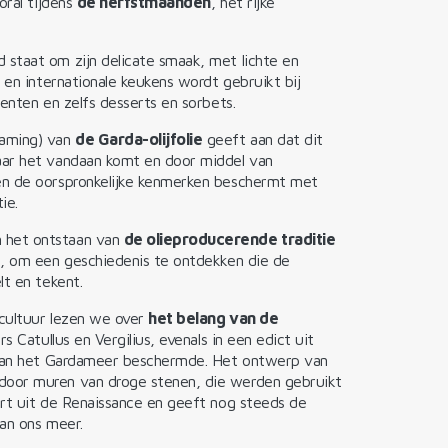
oral tijdens
de herfstmaanden
, het rijke
staat om zijn delicate smaak, met lichte en
 en internationale keukens wordt gebruikt bij
enten en zelfs desserts en sorbets.
naming) van
de Garda-olijfolie
geeft aan dat dit
ar het vandaan komt en door middel van
en de oorspronkelijke kenmerken beschermt met
ie.
 het ontstaan van
de olieproducerende traditie
n, om een geschiedenis te ontdekken die de
lt en tekent.
cultuur lezen we over
het belang van de
s Catullus en Vergilius, evenals in een edict uit
s van het Gardameer beschermde. Het ontwerp van
door muren van droge stenen, die werden gebruikt
ert uit de Renaissance en geeft nog steeds de
an ons meer.