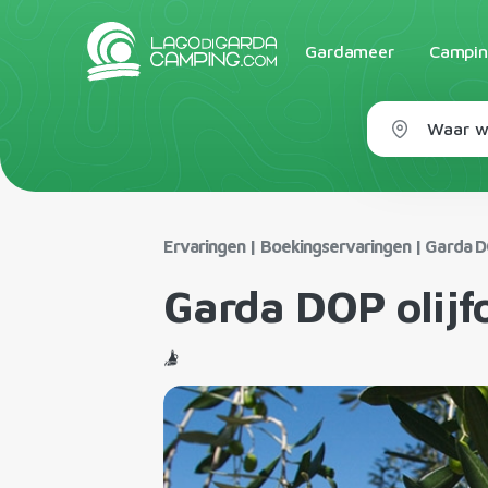
Gardameer
Campin
Waar wi
Ervaringen
|
Boekingservaringen
|
Garda DO
Garda DOP olijfo