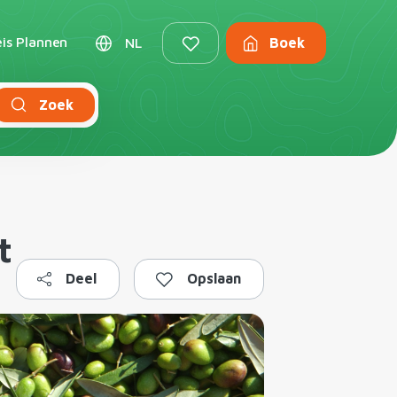
is Plannen
NL
Boek
Zoek
t
Deel
Opslaan