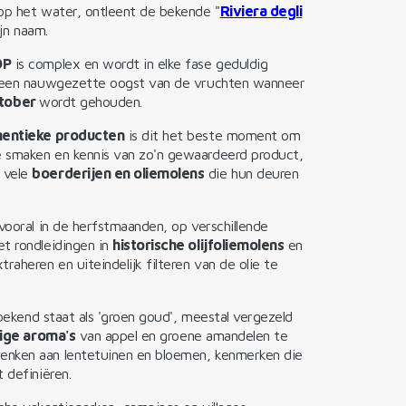
 op het water, ontleent de bekende "
Riviera degli
ijn naam.
OP
is complex en wordt in elke fase geduldig
a een nauwgezette oogst van de vruchten wanneer
ktober
wordt gehouden.
entieke producten
is dit het beste moment om
e smaken en kennis van zo'n gewaardeerd product,
 vele
boerderijen en oliemolens
die hun deuren
vooral in de herfstmaanden, op verschillende
t rondleidingen in
historische olijfoliemolens
en
raheren en uiteindelijk filteren van de olie te
 bekend staat als 'groen goud', meestal vergezeld
tige aroma's
van appel en groene amandelen te
enken aan lentetuinen en bloemen, kenmerken die
 definiëren.