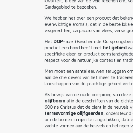
kwaliteit, is een van de vele redenen om, vo
Gardagebied te bezoeken.
We hebben het over een product dat bekend 
evenwichtige aroma's, dat in de beste lokale
visgerechten, carpaccio van vlees, verse gro
Het
DOP
-label (Beschermde Oorsprongsbe
product een band heeft met
het gebied
wa
specifieke eisen en productieomstandighed
respect voor de natuurlijke context en tradit
Men moet een aantal eeuwen teruggaan om
aan de drie oevers van het meer te tracere
landschappen van dit prachtige gebied verte
Als bewijs van de oude oorsprong van deze 
olijfboom
al in de geschriften van de dichter
600 na Christus dat de plant in de heuvel
terrasvormige olijfgaarden
, ondersteund 
om de bomen in rijen te rangschikken, date
zachte vormen aan de heuvels en hellingen v