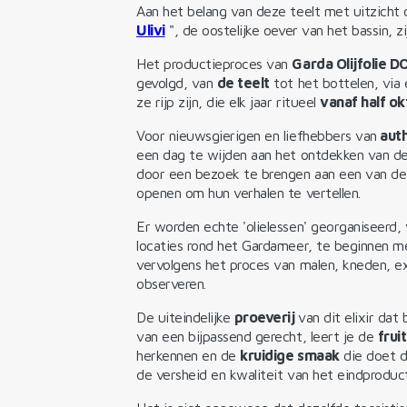
Aan het belang van deze teelt met uitzicht
Ulivi
", de oostelijke oever van het bassin, z
Het productieproces van
Garda Olijfolie D
gevolgd, van
de teelt
tot het bottelen, vi
ze rijp zijn, die elk jaar ritueel
vanaf half o
Voor nieuwsgierigen en liefhebbers van
auth
een dag te wijden aan het ontdekken van d
door een bezoek te brengen aan een van de
openen om hun verhalen te vertellen.
Er worden echte 'olielessen' georganiseerd, 
locaties rond het Gardameer, te beginnen me
vervolgens het proces van malen, kneden, ext
observeren.
De uiteindelijke
proeverij
van dit elixir dat
van een bijpassend gerecht, leert je de
frui
herkennen en de
kruidige smaak
die doet d
de versheid en kwaliteit van het eindproduct