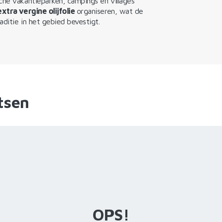
che vakantieparken, campings en villages
xtra vergine olijfolie
organiseren, wat de
ditie in het gebied bevestigt.
tsen
OPS!