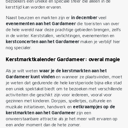
bezoekers een unieke en speciale sfeer die alleen in de
kersttijd kan worden ervaren.
Naast beurzen en markten zijn er
in december
veel
evenementen aan het Gardameer
die toeristen van over
de hele wereld naar deze prachtige gebieden brengen, zelfs
in de winter. Kerststallen, verlichtingen, evenementen en
kerstconcerten aan het Gardameer
maken je verblijf hier
nog specialer.
Kerstmarktkalender Gardameer: overal magie
Als je wilt weten
waar je de kerstmarkten aan het
Gardameer kunt vinden
en wanneer ze plaatsvinden, moet
je weten dat gedurende de hele kerstperiode bijna elke stad
een uniek spektakel biedt om te bezoeken met verschillende
activiteiten die geschikt zijn voor iedereen, vooral voor
gezinnen met kinderen. Dorpjes, spelletjes, culturele en
muzikale initiatieven, handwerk en
eetkraampjes op de
kerstmarkten aan het Gardameer
zijn een
onweerstaanbare attractie als je het meer wilt ervaren op
een ander moment dan de hete zomer.