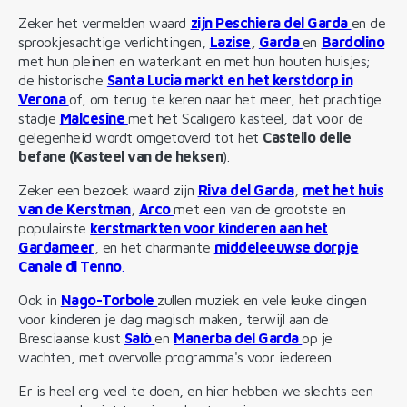
Zeker het vermelden waard
zijn Peschiera del Garda
en de
sprookjesachtige verlichtingen,
Lazise
,
Garda
en
Bardolino
met hun pleinen en waterkant en met hun houten huisjes;
de historische
Santa Lucia markt en het kerstdorp in
Verona
of, om terug te keren naar het meer, het prachtige
stadje
Malcesine
met het Scaligero kasteel, dat voor de
gelegenheid wordt omgetoverd tot het
Castello delle
befane (Kasteel van de heksen
).
Zeker een bezoek waard zijn
Riva del Garda
,
met het huis
van de Kerstman
,
Arco
met een van de grootste en
populairste
kerstmarkten voor kinderen aan het
Gardameer
, en het charmante
middeleeuwse dorpje
Canale di Tenno
.
Ook in
Nago-Torbole
zullen muziek en vele leuke dingen
voor kinderen je dag magisch maken, terwijl aan de
Bresciaanse kust
Salò
en
Manerba del Garda
op je
wachten, met overvolle programma's voor iedereen.
Er is heel erg veel te doen, en hier hebben we slechts een